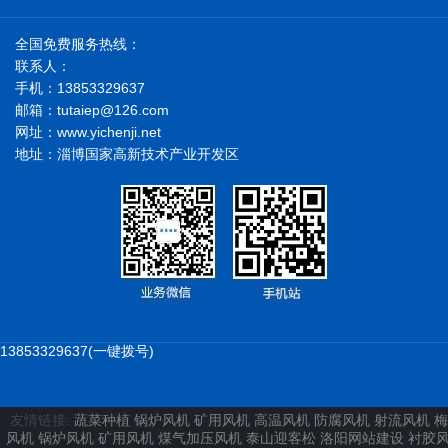
全国免费服务热线：
联系人：
手机：13853329637
邮箱：tutaiep@126.com
网址：www.yichenji.net
地址：淄博国家高新技术产业开发区
13853329637(一键拨号)
友情链接:
蔬菜种植
锅炉风机
矿用风机
高温风机
防腐风机
射流风机
梅
风机
锅炉风机
矿用风机
煤气加压风机
泰山迎客松
洛阳网站建设
衬胶