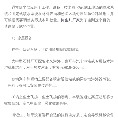
通常除尘器应用于工作、设备、技术概况等.施工现场的喷水系
统和固定式喷水系统在材料表面和粉尘区均匀喷洒防尘稀释剂，并
可根据需要调整实际成本和数量。
抑尘剂厂家
为了达到这个目的，
请调整设施的位置。
1）涂层设备
在中小型采石场，可使用喷射喷嘴或喷嘴。
大中型石材厂可配备永久淋浴，也可与汽车淋浴或专用技术淋
浴机相结合，对于独立淋浴，有效面积18~200m。
移动列车和货物主要配备喷射通信站或购买移动淋浴器驾驶。
干冰和设备可以安装在传送带上。
矿场上尘土飞扬，尘土飞扬的喷嘴。本装置通过高压超细雾水
收集细烟、空气中细尘，雾化效果良好。
请记住，如果没有选择合适的抗粉尘介质，这会导致机械设备